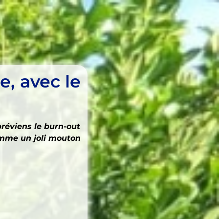
e, avec le
préviens le burn-out
omme un joli mouton