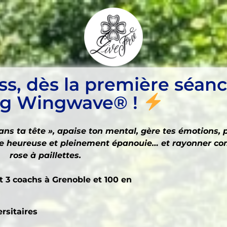
ss, dès la première séanc
ng Wingwave® !
dans ta tête », apaise ton mental, gère tes émotions, 
 être heureuse et pleinement épanouie… et rayonner c
rose à paillettes.
 3 coachs à Grenoble et 100 en
rsitaires